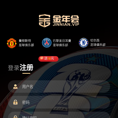
送
18
元
注册
登录