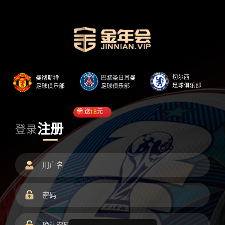
送
18
元
注册
登录